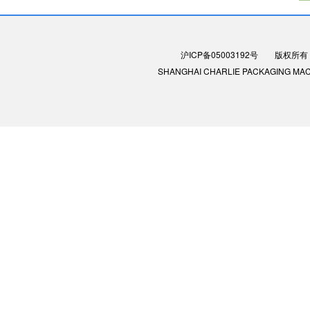
沪ICP备05003192号
版权所有：
SHANGHAI CHARLIE PACKAGING MACHIN