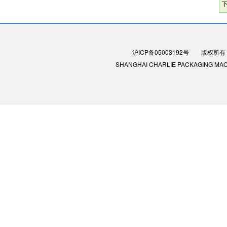
沪ICP备05003192号
版权所有：
SHANGHAI CHARLIE PACKAGING MACHIN