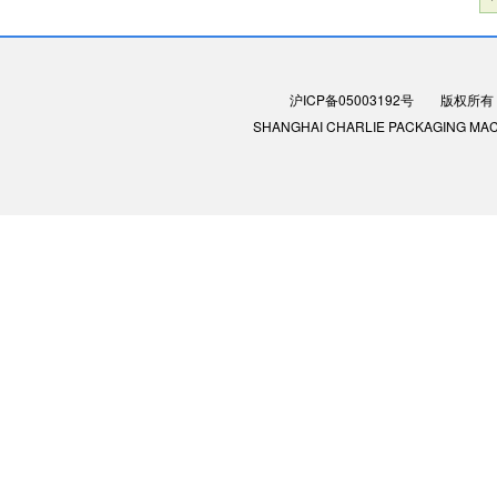
沪ICP备05003192号
版权所有：
SHANGHAI CHARLIE PACKAGING MACHIN