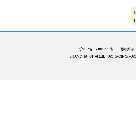
沪ICP备05003192号
版权所有：
SHANGHAI CHARLIE PACKAGING MACHIN