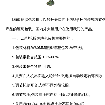
LG型轮胎包装机，以转环开口向上的U形环的传统方式
产品的缠绕包装。国内外大量用户在使用我们的产品。
一． LG型轮胎缠绕包装机主要性能：
1.包装材料:W60MM塑膜/铝塑包装纸(带状),
2.包装带叠合范围:10%-60%
3.包装带叠合紧度:可调,
4.只要在人机界面输入轮胎外径,电脑自动设定转环圈数,
5.调节托辊开合,支撑不同外径轮胎,
6.调节气压,包装前压辊自动下降 ,防止轮胎跳动,
7.采用∅200/140各种料盘支持不同轮胎内径,