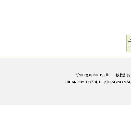
沪ICP备05003192号
版权所有：
SHANGHAI CHARLIE PACKAGING MACHIN