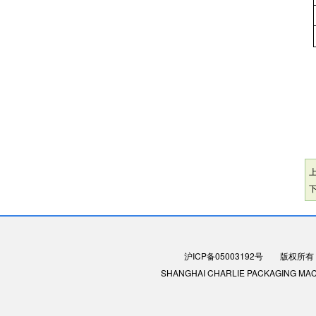
沪ICP备05003192号
版权所有：
SHANGHAI CHARLIE PACKAGING MACHIN