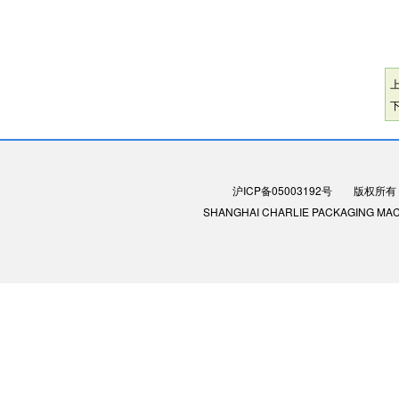
沪ICP备05003192号
版权所有：
SHANGHAI CHARLIE PACKAGING MACHIN