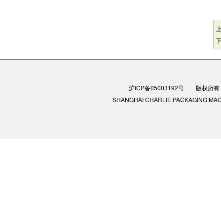
沪ICP备05003192号
版权所有：
SHANGHAI CHARLIE PACKAGING MACHIN