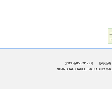
沪ICP备05003192号
版权所有：
SHANGHAI CHARLIE PACKAGING MACHIN