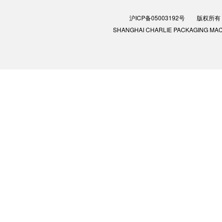
沪ICP备05003192号
版权所有：
SHANGHAI CHARLIE PACKAGING MACHIN